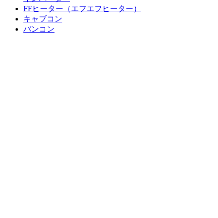
FFヒーター（エフエフヒーター）
キャブコン
バンコン