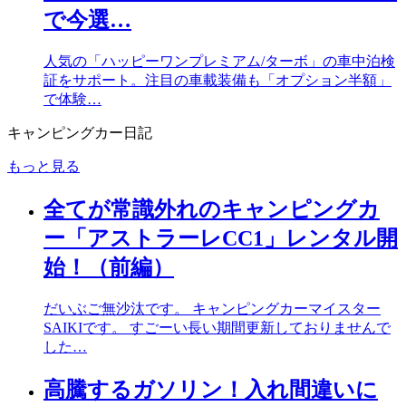
で今選…
人気の「ハッピーワンプレミアム/ターボ」の車中泊検
証をサポート。注目の車載装備も「オプション半額」
で体験…
キャンピングカー日記
もっと見る
全てが常識外れのキャンピングカ
ー「アストラーレCC1」レンタル開
始！（前編）
だいぶご無沙汰です。 キャンピングカーマイスター
SAIKIです。 すごーい長い期間更新しておりませんで
した…
高騰するガソリン！入れ間違いに