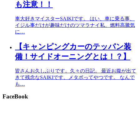
も注意！！
車大好きマイスターSAIKIです。 はい、車に乗る事、
イジル事だけが趣味だけのツマラナイ私、燃料高騰気
に…
【キャンピングカーのテッパン装
備！サイドオーニングとは！？】
皆さんお久しぶりです。久々の日記。 最近お腹が出て
きて残念なSAIKIです、メタボってやつです。 なんで
も…
FaceBook