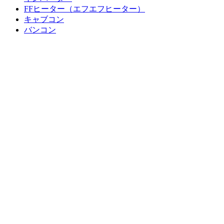
FFヒーター（エフエフヒーター）
キャブコン
バンコン