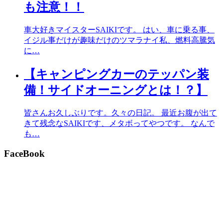
も注意！！
車大好きマイスターSAIKIです。 はい、車に乗る事、
イジル事だけが趣味だけのツマラナイ私、燃料高騰気
に…
【キャンピングカーのテッパン装
備！サイドオーニングとは！？】
皆さんお久しぶりです。久々の日記。 最近お腹が出て
きて残念なSAIKIです、メタボってやつです。 なんで
も…
FaceBook