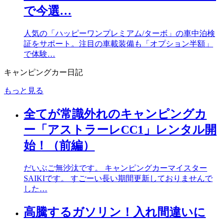
で今選…
人気の「ハッピーワンプレミアム/ターボ」の車中泊検
証をサポート。注目の車載装備も「オプション半額」
で体験…
キャンピングカー日記
もっと見る
全てが常識外れのキャンピングカ
ー「アストラーレCC1」レンタル開
始！（前編）
だいぶご無沙汰です。 キャンピングカーマイスター
SAIKIです。 すごーい長い期間更新しておりませんで
した…
高騰するガソリン！入れ間違いに