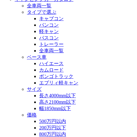
全車両一覧
タイプで選ぶ
キャブコン
バンコン
軽キャン
バスコン
トレーラー
全車両一覧
ベース車
ハイエース
カムロード
ボンゴトラック
エブリィ軽キャン
サイズ
長さ4000mm以下
高さ2100mm以下
幅1850mm以下
価格
500万円以内
200万円以下
800万円以内