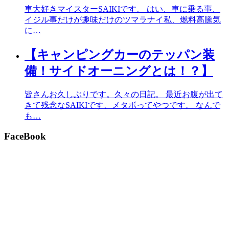
車大好きマイスターSAIKIです。 はい、車に乗る事、
イジル事だけが趣味だけのツマラナイ私、燃料高騰気
に…
【キャンピングカーのテッパン装
備！サイドオーニングとは！？】
皆さんお久しぶりです。久々の日記。 最近お腹が出て
きて残念なSAIKIです、メタボってやつです。 なんで
も…
FaceBook