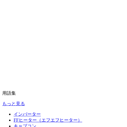
用語集
もっと見る
インバーター
FFヒーター（エフエフヒーター）
キャブコン