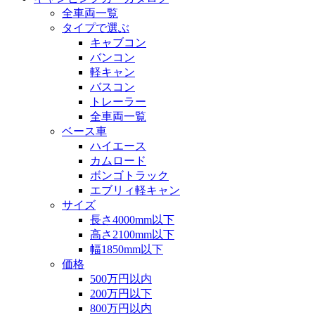
全車両一覧
タイプで選ぶ
キャブコン
バンコン
軽キャン
バスコン
トレーラー
全車両一覧
ベース車
ハイエース
カムロード
ボンゴトラック
エブリィ軽キャン
サイズ
長さ4000mm以下
高さ2100mm以下
幅1850mm以下
価格
500万円以内
200万円以下
800万円以内