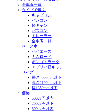
全車両一覧
タイプで選ぶ
キャブコン
バンコン
軽キャン
バスコン
トレーラー
全車両一覧
ベース車
ハイエース
カムロード
ボンゴトラック
エブリィ軽キャン
サイズ
長さ4000mm以下
高さ2100mm以下
幅1850mm以下
価格
500万円以内
200万円以下
800万円以内