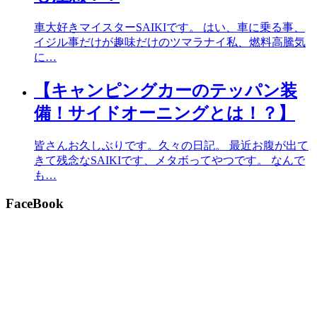
車大好きマイスターSAIKIです。 はい、車に乗る事、
イジル事だけが趣味だけのツマラナイ私、燃料高騰気
に…
【キャンピングカーのテッパン装
備！サイドオーニングとは！？】
皆さんお久しぶりです。久々の日記。 最近お腹が出て
きて残念なSAIKIです、メタボってやつです。 なんで
も…
FaceBook