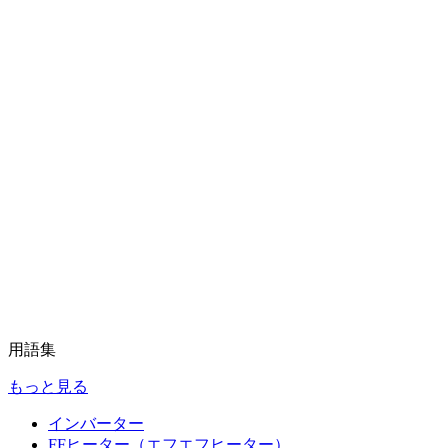
用語集
もっと見る
インバーター
FFヒーター（エフエフヒーター）