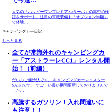
で今選…
人気の「ハッピーワンプレミアム/ターボ」の車中泊検
証をサポート。注目の車載装備も「オプション半額」
で体験…
キャンピングカー日記
もっと見る
全てが常識外れのキャンピングカ
ー「アストラーレCC1」レンタル開
始！（前編）
だいぶご無沙汰です。 キャンピングカーマイスター
SAIKIです。 すごーい長い期間更新しておりませんで
した…
高騰するガソリン！入れ間違いに
も注意！！