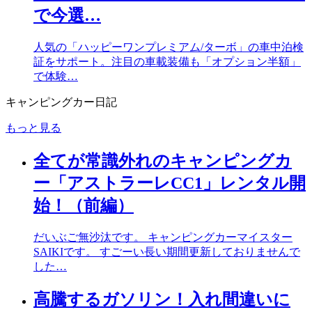
で今選…
人気の「ハッピーワンプレミアム/ターボ」の車中泊検
証をサポート。注目の車載装備も「オプション半額」
で体験…
キャンピングカー日記
もっと見る
全てが常識外れのキャンピングカ
ー「アストラーレCC1」レンタル開
始！（前編）
だいぶご無沙汰です。 キャンピングカーマイスター
SAIKIです。 すごーい長い期間更新しておりませんで
した…
高騰するガソリン！入れ間違いに