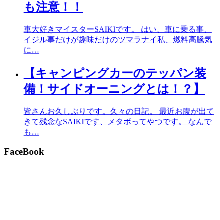
も注意！！
車大好きマイスターSAIKIです。 はい、車に乗る事、
イジル事だけが趣味だけのツマラナイ私、燃料高騰気
に…
【キャンピングカーのテッパン装
備！サイドオーニングとは！？】
皆さんお久しぶりです。久々の日記。 最近お腹が出て
きて残念なSAIKIです、メタボってやつです。 なんで
も…
FaceBook