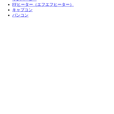
FFヒーター（エフエフヒーター）
キャブコン
バンコン