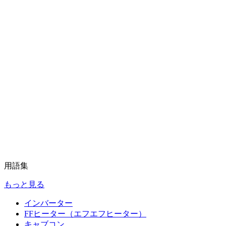
用語集
もっと見る
インバーター
FFヒーター（エフエフヒーター）
キャブコン