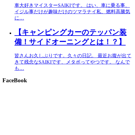
車大好きマイスターSAIKIです。 はい、車に乗る事、
イジル事だけが趣味だけのツマラナイ私、燃料高騰気
に…
【キャンピングカーのテッパン装
備！サイドオーニングとは！？】
皆さんお久しぶりです。久々の日記。 最近お腹が出て
きて残念なSAIKIです、メタボってやつです。 なんで
も…
FaceBook