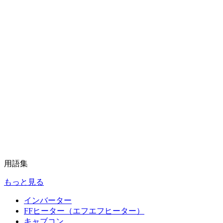
用語集
もっと見る
インバーター
FFヒーター（エフエフヒーター）
キャブコン