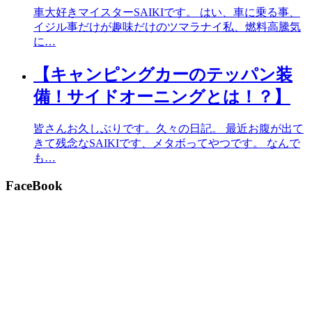
車大好きマイスターSAIKIです。 はい、車に乗る事、
イジル事だけが趣味だけのツマラナイ私、燃料高騰気
に…
【キャンピングカーのテッパン装
備！サイドオーニングとは！？】
皆さんお久しぶりです。久々の日記。 最近お腹が出て
きて残念なSAIKIです、メタボってやつです。 なんで
も…
FaceBook