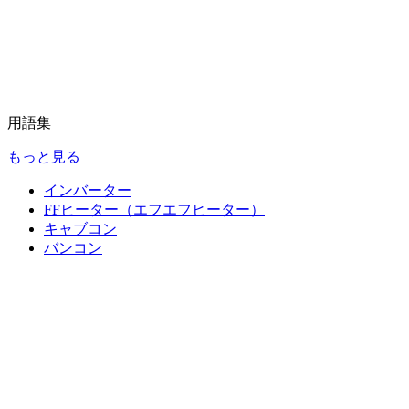
用語集
もっと見る
インバーター
FFヒーター（エフエフヒーター）
キャブコン
バンコン