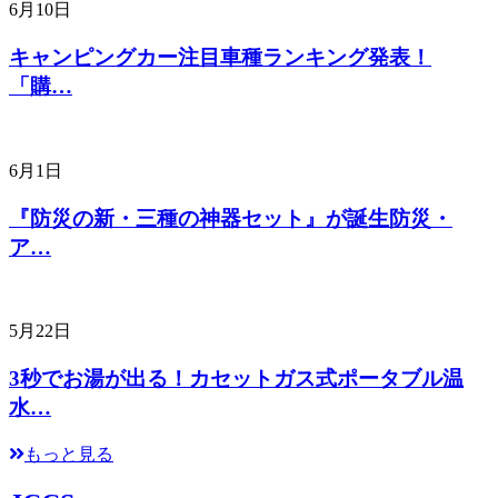
6月10日
キャンピングカー注目車種ランキング発表！
「購…
6月1日
『防災の新・三種の神器セット』が誕生防災・
ア…
5月22日
3秒でお湯が出る！カセットガス式ポータブル温
水…
もっと見る