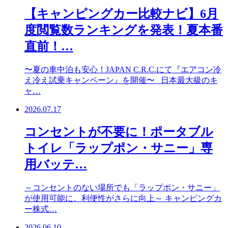
【キャンピングカー比較ナビ】6月
度閲覧数ランキングを発表！夏本番
直前！…
〜夏の車中泊も安心！JAPAN C.R.C.にて『エアコン冷
え冷え試乗キャンペーン』を開催〜 日本最大級のキ
ャ…
2026.07.17
コンセントが不要に！ポータブル
トイレ「ラップポン・サニー」専
用バッテ…
～コンセントのない場所でも「ラップポン・サニー」
が使用可能に。利便性がさらに向上～ キャンピングカ
ー株式…
2026.06.10