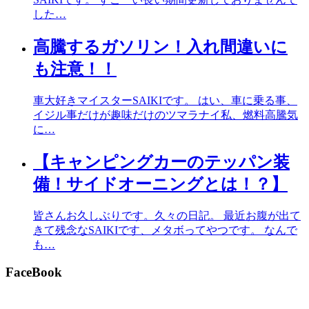
した…
高騰するガソリン！入れ間違いに
も注意！！
車大好きマイスターSAIKIです。 はい、車に乗る事、
イジル事だけが趣味だけのツマラナイ私、燃料高騰気
に…
【キャンピングカーのテッパン装
備！サイドオーニングとは！？】
皆さんお久しぶりです。久々の日記。 最近お腹が出て
きて残念なSAIKIです、メタボってやつです。 なんで
も…
FaceBook