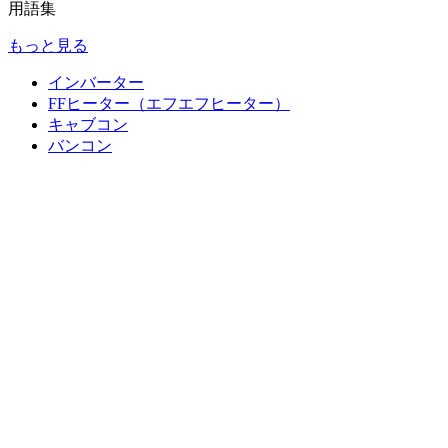
用語集
もっと見る
インバーター
FFヒーター（エフエフヒーター）
キャブコン
バンコン