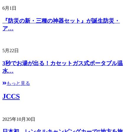
6月1日
『防災の新・三種の神器セット』が誕生防災・
ア…
5月22日
3秒でお湯が出る！カセットガス式ポータブル温
水…
もっと見る
JCCS
2025年10月30日
日本初、レンタルキャンピングカーで“地方を旅