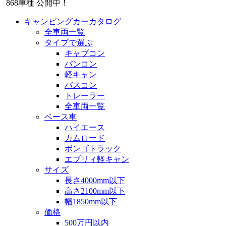
868
車種 公開中！
キャンピングカーカタログ
全車両一覧
タイプで選ぶ
キャブコン
バンコン
軽キャン
バスコン
トレーラー
全車両一覧
ベース車
ハイエース
カムロード
ボンゴトラック
エブリィ軽キャン
サイズ
長さ4000mm以下
高さ2100mm以下
幅1850mm以下
価格
500万円以内