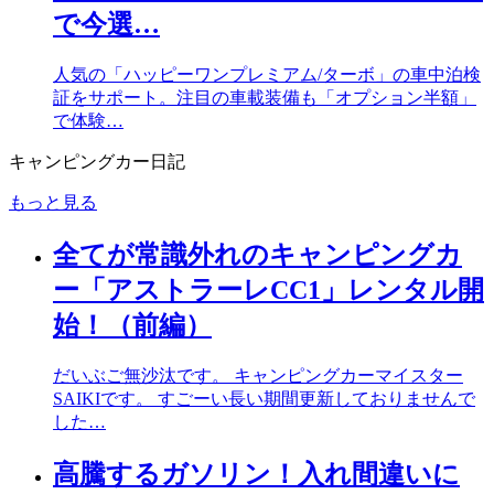
で今選…
人気の「ハッピーワンプレミアム/ターボ」の車中泊検
証をサポート。注目の車載装備も「オプション半額」
で体験…
キャンピングカー日記
もっと見る
全てが常識外れのキャンピングカ
ー「アストラーレCC1」レンタル開
始！（前編）
だいぶご無沙汰です。 キャンピングカーマイスター
SAIKIです。 すごーい長い期間更新しておりませんで
した…
高騰するガソリン！入れ間違いに