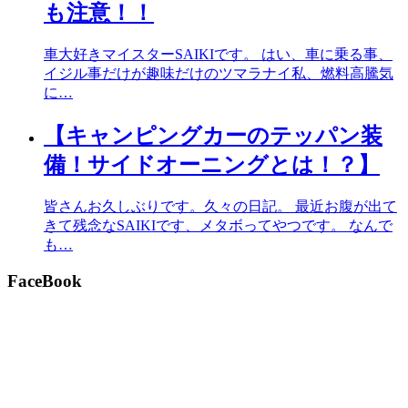
も注意！！
車大好きマイスターSAIKIです。 はい、車に乗る事、
イジル事だけが趣味だけのツマラナイ私、燃料高騰気
に…
【キャンピングカーのテッパン装
備！サイドオーニングとは！？】
皆さんお久しぶりです。久々の日記。 最近お腹が出て
きて残念なSAIKIです、メタボってやつです。 なんで
も…
FaceBook