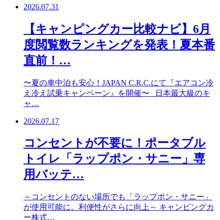
2026.07.31
【キャンピングカー比較ナビ】6月
度閲覧数ランキングを発表！夏本番
直前！…
〜夏の車中泊も安心！JAPAN C.R.C.にて『エアコン冷
え冷え試乗キャンペーン』を開催〜 日本最大級のキ
ャ…
2026.07.17
コンセントが不要に！ポータブル
トイレ「ラップポン・サニー」専
用バッテ…
～コンセントのない場所でも「ラップポン・サニー」
が使用可能に。利便性がさらに向上～ キャンピングカ
ー株式…