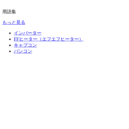
用語集
もっと見る
インバーター
FFヒーター（エフエフヒーター）
キャブコン
バンコン