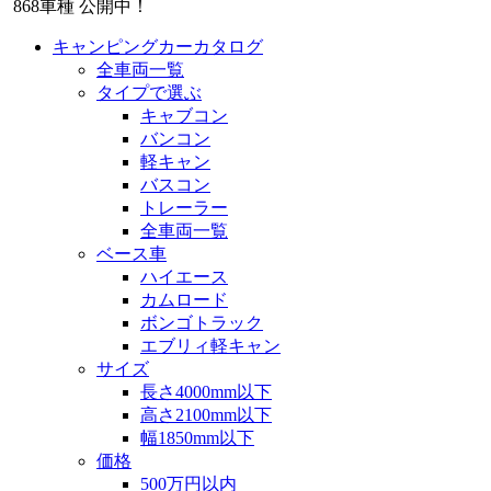
868
車種 公開中！
キャンピングカーカタログ
全車両一覧
タイプで選ぶ
キャブコン
バンコン
軽キャン
バスコン
トレーラー
全車両一覧
ベース車
ハイエース
カムロード
ボンゴトラック
エブリィ軽キャン
サイズ
長さ4000mm以下
高さ2100mm以下
幅1850mm以下
価格
500万円以内