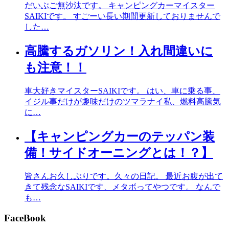
だいぶご無沙汰です。 キャンピングカーマイスター
SAIKIです。 すごーい長い期間更新しておりませんで
した…
高騰するガソリン！入れ間違いに
も注意！！
車大好きマイスターSAIKIです。 はい、車に乗る事、
イジル事だけが趣味だけのツマラナイ私、燃料高騰気
に…
【キャンピングカーのテッパン装
備！サイドオーニングとは！？】
皆さんお久しぶりです。久々の日記。 最近お腹が出て
きて残念なSAIKIです、メタボってやつです。 なんで
も…
FaceBook