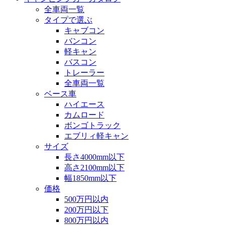
全車両一覧
タイプで選ぶ
キャブコン
バンコン
軽キャン
バスコン
トレーラー
全車両一覧
ベース車
ハイエース
カムロード
ボンゴトラック
エブリィ軽キャン
サイズ
長さ4000mm以下
高さ2100mm以下
幅1850mm以下
価格
500万円以内
200万円以下
800万円以内