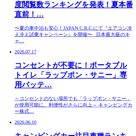
度閲覧数ランキングを発表！夏本番
直前！…
〜夏の車中泊も安心！JAPAN C.R.C.にて『エアコン冷
え冷え試乗キャンペーン』を開催〜 日本最大級のキ
ャ…
2026.07.17
コンセントが不要に！ポータブル
トイレ「ラップポン・サニー」専
用バッテ…
～コンセントのない場所でも「ラップポン・サニー」
が使用可能に。利便性がさらに向上～ キャンピングカ
ー株式…
2026.06.10