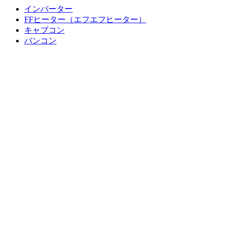
インバーター
FFヒーター（エフエフヒーター）
キャブコン
バンコン