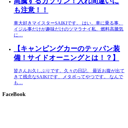
高騰するガソリン！入れ間違いに
も注意！！
車大好きマイスターSAIKIです。 はい、車に乗る事、
イジル事だけが趣味だけのツマラナイ私、燃料高騰気
に…
【キャンピングカーのテッパン装
備！サイドオーニングとは！？】
皆さんお久しぶりです。久々の日記。 最近お腹が出て
きて残念なSAIKIです、メタボってやつです。 なんで
も…
FaceBook