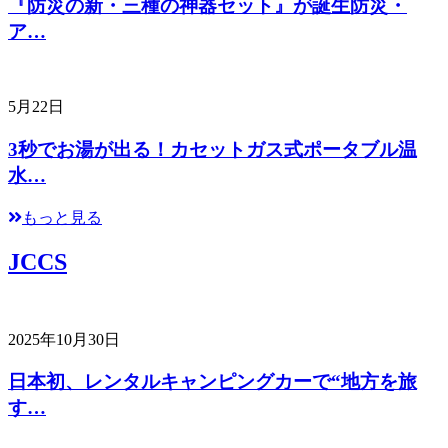
『防災の新・三種の神器セット』が誕生防災・
ア…
5月22日
3秒でお湯が出る！カセットガス式ポータブル温
水…
もっと見る
JCCS
2025年10月30日
日本初、レンタルキャンピングカーで“地方を旅
す…