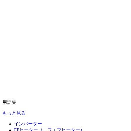
用語集
もっと見る
インバーター
FFヒーター（エフエフヒーター）