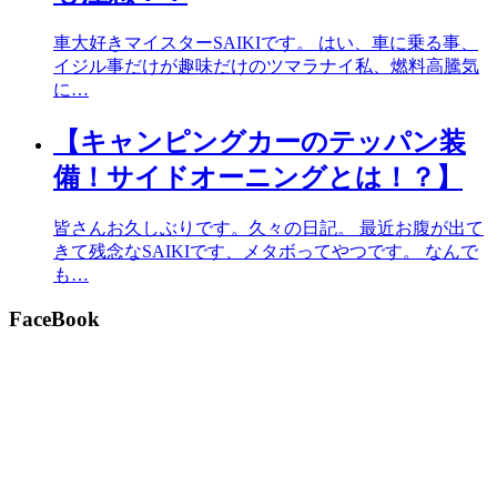
車大好きマイスターSAIKIです。 はい、車に乗る事、
イジル事だけが趣味だけのツマラナイ私、燃料高騰気
に…
【キャンピングカーのテッパン装
備！サイドオーニングとは！？】
皆さんお久しぶりです。久々の日記。 最近お腹が出て
きて残念なSAIKIです、メタボってやつです。 なんで
も…
FaceBook