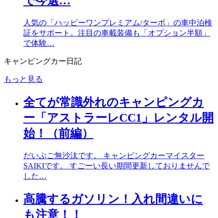
で今選…
人気の「ハッピーワンプレミアム/ターボ」の車中泊検
証をサポート。注目の車載装備も「オプション半額」
で体験…
キャンピングカー日記
もっと見る
全てが常識外れのキャンピングカ
ー「アストラーレCC1」レンタル開
始！（前編）
だいぶご無沙汰です。 キャンピングカーマイスター
SAIKIです。 すごーい長い期間更新しておりませんで
した…
高騰するガソリン！入れ間違いに
も注意！！