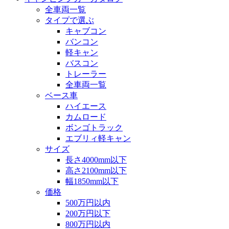
全車両一覧
タイプで選ぶ
キャブコン
バンコン
軽キャン
バスコン
トレーラー
全車両一覧
ベース車
ハイエース
カムロード
ボンゴトラック
エブリィ軽キャン
サイズ
長さ4000mm以下
高さ2100mm以下
幅1850mm以下
価格
500万円以内
200万円以下
800万円以内