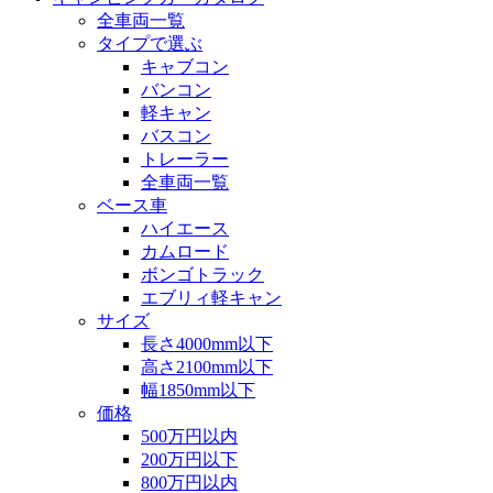
全車両一覧
タイプで選ぶ
キャブコン
バンコン
軽キャン
バスコン
トレーラー
全車両一覧
ベース車
ハイエース
カムロード
ボンゴトラック
エブリィ軽キャン
サイズ
長さ4000mm以下
高さ2100mm以下
幅1850mm以下
価格
500万円以内
200万円以下
800万円以内