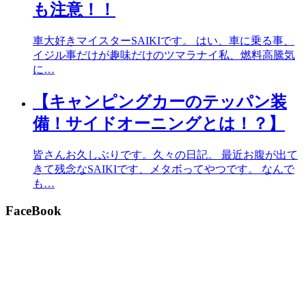
も注意！！
車大好きマイスターSAIKIです。 はい、車に乗る事、
イジル事だけが趣味だけのツマラナイ私、燃料高騰気
に…
【キャンピングカーのテッパン装
備！サイドオーニングとは！？】
皆さんお久しぶりです。久々の日記。 最近お腹が出て
きて残念なSAIKIです、メタボってやつです。 なんで
も…
FaceBook