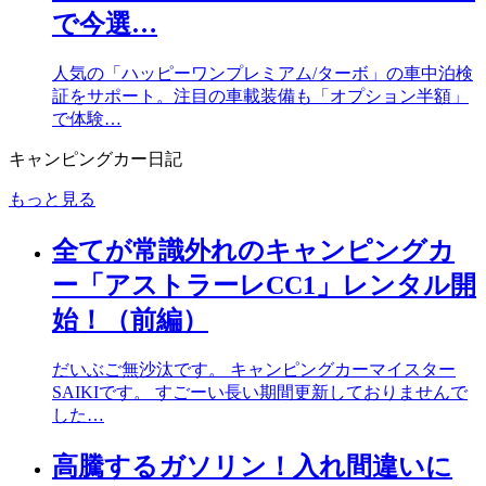
で今選…
人気の「ハッピーワンプレミアム/ターボ」の車中泊検
証をサポート。注目の車載装備も「オプション半額」
で体験…
キャンピングカー日記
もっと見る
全てが常識外れのキャンピングカ
ー「アストラーレCC1」レンタル開
始！（前編）
だいぶご無沙汰です。 キャンピングカーマイスター
SAIKIです。 すごーい長い期間更新しておりませんで
した…
高騰するガソリン！入れ間違いに