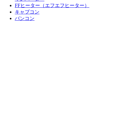
FFヒーター（エフエフヒーター）
キャブコン
バンコン