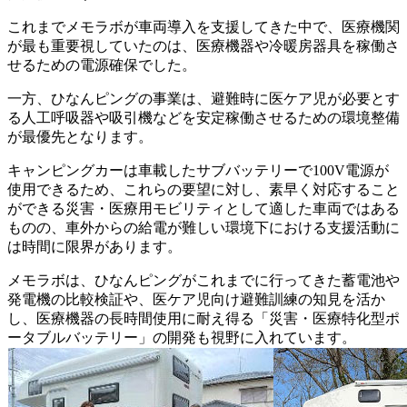
これまでメモラボが車両導入を支援してきた中で、医療機関
が最も重要視していたのは、医療機器や冷暖房器具を稼働さ
せるための電源確保でした。
一方、ひなんピングの事業は、避難時に医ケア児が必要とす
る人工呼吸器や吸引機などを安定稼働させるための環境整備
が最優先となります。
キャンピングカーは車載したサブバッテリーで100V電源が
使用できるため、これらの要望に対し、素早く対応すること
ができる災害・医療用モビリティとして適した車両ではある
ものの、車外からの給電が難しい環境下における支援活動に
は時間に限界があります。
メモラボは、ひなんピングがこれまでに行ってきた蓄電池や
発電機の比較検証や、医ケア児向け避難訓練の知見を活か
し、医療機器の長時間使用に耐え得る「災害・医療特化型ポ
ータブルバッテリー」の開発も視野に入れています。