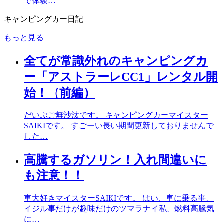
で体験…
キャンピングカー日記
もっと見る
全てが常識外れのキャンピングカ
ー「アストラーレCC1」レンタル開
始！（前編）
だいぶご無沙汰です。 キャンピングカーマイスター
SAIKIです。 すごーい長い期間更新しておりませんで
した…
高騰するガソリン！入れ間違いに
も注意！！
車大好きマイスターSAIKIです。 はい、車に乗る事、
イジル事だけが趣味だけのツマラナイ私、燃料高騰気
に…