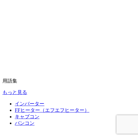
用語集
もっと見る
インバーター
FFヒーター（エフエフヒーター）
キャブコン
バンコン