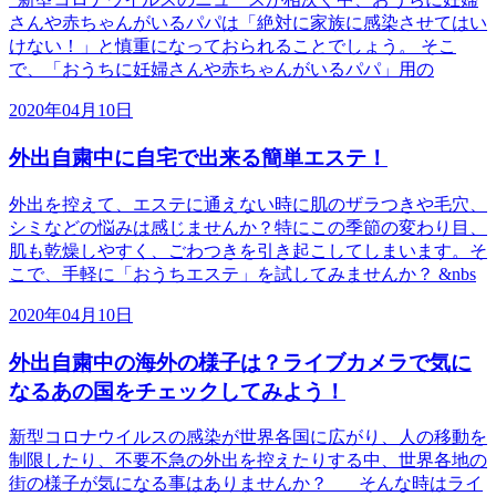
さんや赤ちゃんがいるパパは「絶対に家族に感染させてはい
けない！」と慎重になっておられることでしょう。 そこ
で、「おうちに妊婦さんや赤ちゃんがいるパパ」用の
2020年04月10日
外出自粛中に自宅で出来る簡単エステ！
外出を控えて、エステに通えない時に肌のザラつきや毛穴、
シミなどの悩みは感じませんか？特にこの季節の変わり目、
肌も乾燥しやすく、ごわつきを引き起こしてしまいます。そ
こで、手軽に「おうちエステ」を試してみませんか？ &nbs
2020年04月10日
外出自粛中の海外の様子は？ライブカメラで気に
なるあの国をチェックしてみよう！
新型コロナウイルスの感染が世界各国に広がり、人の移動を
制限したり、不要不急の外出を控えたりする中、世界各地の
街の様子が気になる事はありませんか？ そんな時はライ