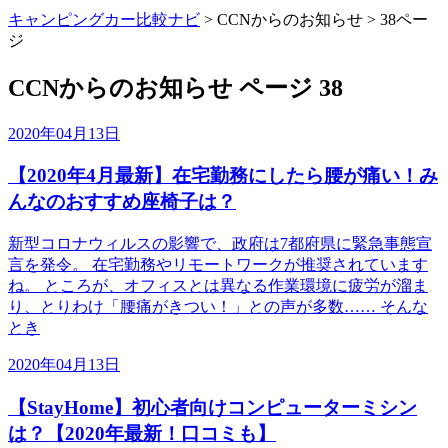
キャンピングカー比較ナビ
>
CCNからのお知らせ
>
38ペー
ジ
CCNからのお知らせ ページ 38
2020年04月13日
【2020年4月最新】在宅勤務にしたら腰が痛い！み
んなのおすすめ座椅子は？
新型コロナウィルスの影響で、政府は7都府県に緊急事態宣
言を発令。 在宅勤務やリモートワークが推奨されています
ね。 ところが、オフィスとは異なる作業環境に疲労が溜ま
り、とりわけ「腰痛がきつい！」との声が多数…… そんな
とき
2020年04月13日
【StayHome】初心者向けコンピューターミシン
は？【2020年最新！口コミも】