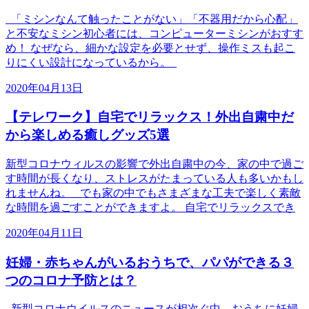
「ミシンなんて触ったことがない」「不器用だから心配」
と不安なミシン初心者には、コンピューターミシンがおすす
め！ なぜなら、細かな設定を必要とせず、操作ミスも起こ
りにくい設計になっているから。
2020年04月13日
【テレワーク】自宅でリラックス！外出自粛中だ
から楽しめる癒しグッズ5選
新型コロナウィルスの影響で外出自粛中の今、家の中で過ご
す時間が長くなり、ストレスがたまっている人も多いかもし
れませんね。 でも家の中でもさまざまな工夫で楽しく素敵
な時間を過ごすことができますよ。 自宅でリラックスでき
2020年04月11日
妊婦・赤ちゃんがいるおうちで、パパができる３
つのコロナ予防とは？
新型コロナウイルスのニュースが相次ぐ中、おうちに妊婦