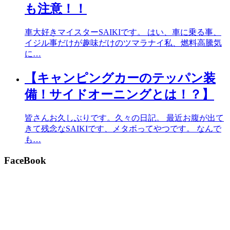
も注意！！
車大好きマイスターSAIKIです。 はい、車に乗る事、
イジル事だけが趣味だけのツマラナイ私、燃料高騰気
に…
【キャンピングカーのテッパン装
備！サイドオーニングとは！？】
皆さんお久しぶりです。久々の日記。 最近お腹が出て
きて残念なSAIKIです、メタボってやつです。 なんで
も…
FaceBook