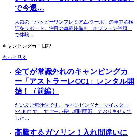
で今選…
人気の「ハッピーワンプレミアム/ターボ」の車中泊検
証をサポート。注目の車載装備も「オプション半額」
で体験…
キャンピングカー日記
もっと見る
全てが常識外れのキャンピングカ
ー「アストラーレCC1」レンタル開
始！（前編）
だいぶご無沙汰です。 キャンピングカーマイスター
SAIKIです。 すごーい長い期間更新しておりませんで
した…
高騰するガソリン！入れ間違いに