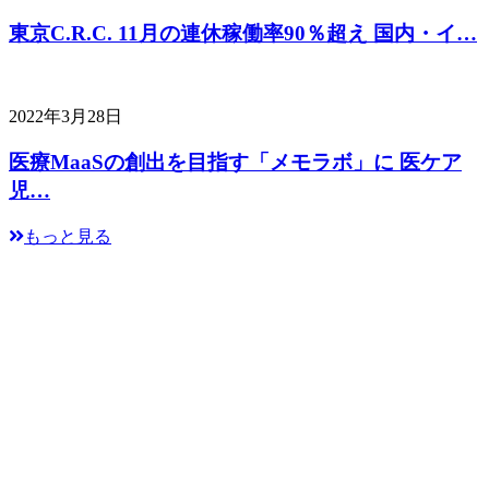
東京C.R.C. 11月の連休稼働率90％超え 国内・イ…
2022年3月28日
医療MaaSの創出を目指す「メモラボ」に 医ケア
児…
もっと見る