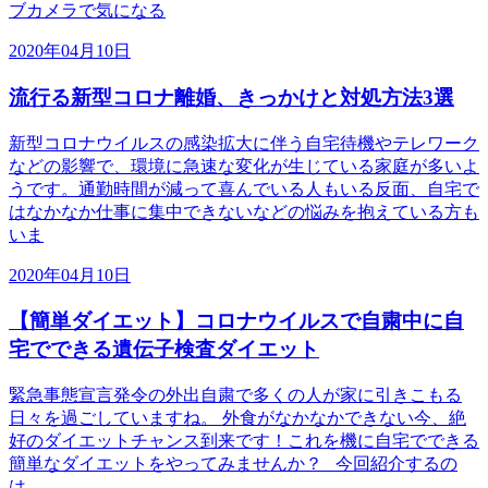
ブカメラで気になる
2020年04月10日
流行る新型コロナ離婚、きっかけと対処方法3選
新型コロナウイルスの感染拡大に伴う自宅待機やテレワーク
などの影響で、環境に急速な変化が生じている家庭が多いよ
うです。通勤時間が減って喜んでいる人もいる反面、自宅で
はなかなか仕事に集中できないなどの悩みを抱えている方も
いま
2020年04月10日
【簡単ダイエット】コロナウイルスで自粛中に自
宅でできる遺伝子検査ダイエット
緊急事態宣言発令の外出自粛で多くの人が家に引きこもる
日々を過ごしていますね。 外食がなかなかできない今、絶
好のダイエットチャンス到来です！これを機に自宅でできる
簡単なダイエットをやってみませんか？ 今回紹介するの
は、