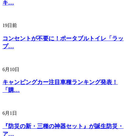
キ…
19日前
コンセントが不要に！ポータブルトイレ「ラッ
プ…
6月10日
キャンピングカー注目車種ランキング発表！
「購…
6月1日
『防災の新・三種の神器セット』が誕生防災・
ア…