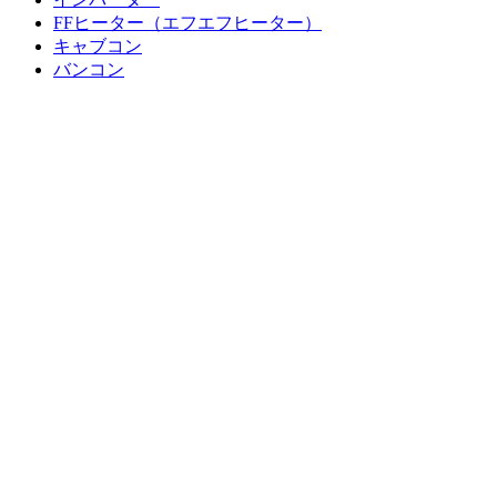
FFヒーター（エフエフヒーター）
キャブコン
バンコン