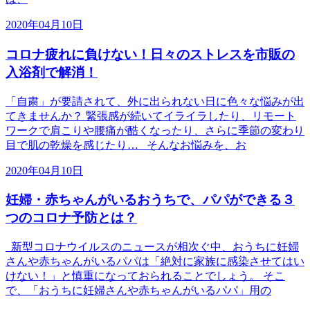
2020年04月10日
コロナ疲れに負けない！日々のストレスを市販の
入浴剤で解消！
「自粛」が要請されて、外に出られない日に色々な悩みが出
てきませんか？ 緊張感が続いてイライラしたり、リモート
ワークで肩こりや腰痛が酷くなったり、さらに季節の変わり
目で肌の乾燥を感じたり… そんなお悩みを、お
2020年04月10日
妊婦・赤ちゃんがいるおうちで、パパができる３
つのコロナ予防とは？
新型コロナウイルスのニュースが相次ぐ中、おうちに妊婦
さんや赤ちゃんがいるパパは「絶対に家族に感染させてはい
けない！」と慎重になっておられることでしょう。 そこ
で、「おうちに妊婦さんや赤ちゃんがいるパパ」用の