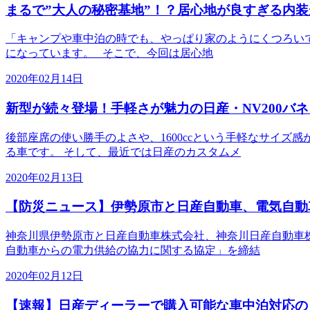
まるで”大人の秘密基地”！？居心地が良すぎる内装
「キャンプや車中泊の時でも、やっぱり家のようにくつろいで
になっています。 そこで、今回は居心地
2020年02月14日
新型が続々登場！手軽さが魅力の日産・NV200バ
後部座席の使い勝手のよさや、1600ccという手軽なサイズ
る車です。 そして、最近では日産のカスタムメ
2020年02月13日
【防災ニュース】伊勢原市と日産自動車、電気自動
神奈川県伊勢原市と日産自動車株式会社、神奈川日産自動車株
自動車からの電力供給の協力に関する協定」を締結
2020年02月12日
【速報】日産ディーラーで購入可能な車中泊対応の「