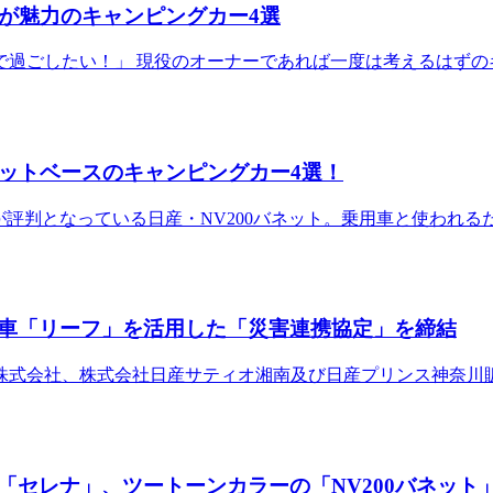
が魅力のキャンピングカー4選
過ごしたい！」 現役のオーナーであれば一度は考えるはずの
ネットベースのキャンピングカー4選！
感が評判となっている日産・NV200バネット。乗用車と使わ
車「リーフ」を活用した「災害連携協定」を締結
式会社、株式会社日産サティオ湘南及び日産プリンス神奈川販売株
セレナ」、ツートーンカラーの「NV200バネット