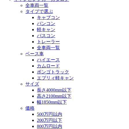
全車両一覧
タイプで選ぶ
キャブコン
バンコン
軽キャン
バスコン
トレーラー
全車両一覧
ベース車
ハイエース
カムロード
ボンゴトラック
エブリィ軽キャン
サイズ
長さ4000mm以下
高さ2100mm以下
幅1850mm以下
価格
500万円以内
200万円以下
800万円以内