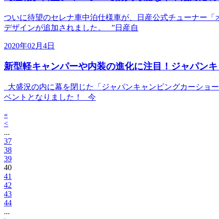
ついに待望のセレナ車中泊仕様車が、日産公式チューナー「オ
デザインが追加されました。 ”日産自
2020年02月4日
新型軽キャンパーや内装の進化に注目！ジャパンキャ
大盛況の内に幕を閉じた「ジャパンキャンピングカーショー2
ベントとなりました！ 今
«
<
...
37
38
39
40
41
42
43
44
...