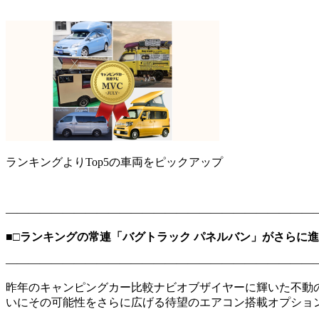
ランキングよりTop5の車両をピックアップ
―――――――――――――――――――――――――――
■□ランキングの常連「バグトラック パネルバン」がさらに進
―――――――――――――――――――――――――――
昨年のキャンピングカー比較ナビオブザイヤーに輝いた不動
いにその可能性をさらに広げる待望のエアコン搭載オプショ