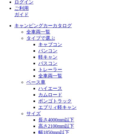
ログイン
ご利用
ガイド
キャンピングカーカタログ
全車両一覧
タイプで選ぶ
キャブコン
バンコン
軽キャン
バスコン
トレーラー
全車両一覧
ベース車
ハイエース
カムロード
ボンゴトラック
エブリィ軽キャン
サイズ
長さ4000mm以下
高さ2100mm以下
幅1850mm以下