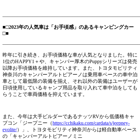
―――――――――――――――――――――――――――
■□2023年の人気車は「お手頃感」のあるキャンピングカー
□■
―――――――――――――――――――――――――――
昨年に引き続き、お手頃価格な車が人気となりました。特に
1位のHAPPY1＋や、キャンパー厚木のPuppyシリーズは発売
以降お手頃価格を維持しています。また、トヨタモビリティ
神奈川のキャンパーアルトピアーノは乗用車ベースの車中泊
車として最低限の装備を揃え、それ以外の装備はユーザーが
日頃使用しているキャンプ用品を取り入れて車中泊をしても
らうことで車両価格を抑えています。
また、今年は大手ビルダーであるナッツRVから低価格キャ
ブコン「ジープニー（
https://cchikaku.com/cardata/s/jeepney-
evolite/
）」、トヨタモビリティ神奈川からは軽自動車ベース
の「キャンパーアルトピアーノミニ