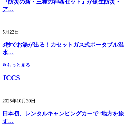
『防災の新・三種の神器セット』が誕生防災・
ア…
5月22日
3秒でお湯が出る！カセットガス式ポータブル温
水…
もっと見る
JCCS
2025年10月30日
日本初、レンタルキャンピングカーで“地方を旅
す…