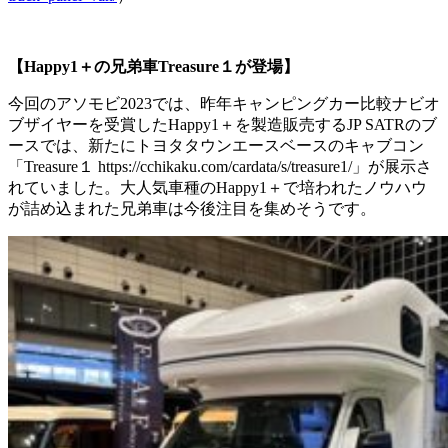
【Happy1＋の兄弟車Treasure１が登場】
今回のアソモビ2023では、昨年キャンピングカー比較ナビオ
ブザイヤーを受賞したHappy1＋を製造販売するJP SATRのブ
ースでは、新たにトヨタタウンエースベースのキャブコン
「Treasure１ https://cchikaku.com/cardata/s/treasure1/」が展示さ
れていました。大人気車種のHappy1＋で培われたノウハウ
が詰め込まれた兄弟車は今後注目を集めそうです。