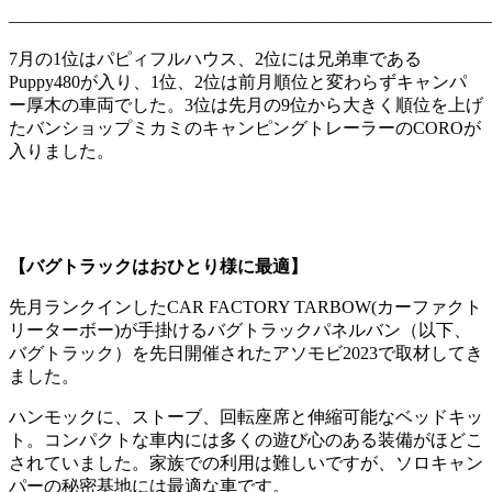
―――――――――――――――――――――――――――
7月の1位はパピィフルハウス、2位には兄弟車である
Puppy480が入り、1位、2位は前月順位と変わらずキャンパ
ー厚木の車両でした。3位は先月の9位から大きく順位を上げ
たバンショップミカミのキャンピングトレーラーのCOROが
入りました。
【バグトラックはおひとり様に最適】
先月ランクインしたCAR FACTORY TARBOW(カーファクト
リーターボー)が手掛けるバグトラックパネルバン（以下、
バグトラック）を先日開催されたアソモビ2023で取材してき
ました。
ハンモックに、ストーブ、回転座席と伸縮可能なベッドキッ
ト。コンパクトな車内には多くの遊び心のある装備がほどこ
されていました。家族での利用は難しいですが、ソロキャン
パーの秘密基地には最適な車です。