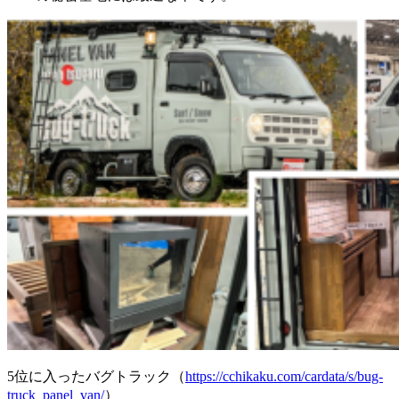
5位に入ったバグトラック（
https://cchikaku.com/cardata/s/bug-
truck_panel_van/
）