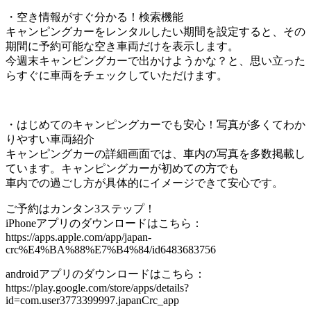
・空き情報がすぐ分かる！検索機能
キャンピングカーをレンタルしたい期間を設定すると、その
期間に予約可能な空き車両だけを表示します。
今週末キャンピングカーで出かけようかな？と、思い立った
らすぐに車両をチェックしていただけます。
・はじめてのキャンピングカーでも安心！写真が多くてわか
りやすい車両紹介
キャンピングカーの詳細画面では、車内の写真を多数掲載し
ています。キャンピングカーが初めての方でも
車内での過ごし方が具体的にイメージできて安心です。
ご予約はカンタン3ステップ！
iPhoneアプリのダウンロードはこちら：
https://apps.apple.com/app/japan-
crc%E4%BA%88%E7%B4%84/id6483683756
androidアプリのダウンロードはこちら：
https://play.google.com/store/apps/details?
id=com.user3773399997.japanCrc_app