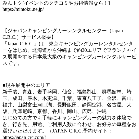
みんトク[イベントのクチコミやお得情報なら！]
https://mintoku.ne.jp/
【ジャパンキャンピングカーレンタルセンター（Japan
C.R.C.）サービス概要】
「Japan C.R.C.」は、東京キャンピングカーレンタルセンタ
ーをはじめ、北海道から沖縄まで約30エリアでフランチャイ
ズ展開をする日本最大級のキャンピングカーレンタルサービ
スです。
■現在展開中のエリア
新千歳、青森、岩手盛岡、仙台、福島郡山、群馬館林、埼
玉、成田、厚木、木更津、千葉、東京八王子、金沢、富山、
福井、山梨富士河口湖、長野飯田、静岡空港、名古屋、大
阪、兵庫尼崎、京都、香川、岡山、広島、沖縄
はじめての方でも手軽にキャンピングカーの魅力を体験で
き、行き先、用途、ご利用人数に合わせ、お好みの車種をお
選びいただけます。（JAPAN C.R.C.予約サイト：
https://japan-crc.com/）