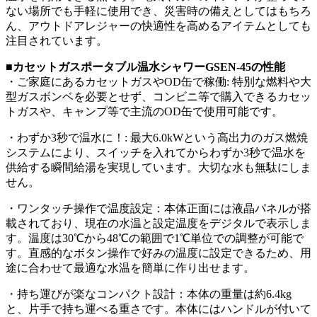
ない場所でも手軽に使用でき、災害時の備えとしてはもちろ
ん、アウトドアレジャーの快適性を高めるアイテムとしても
注目されています。
■カセットガスポータブル温水シャワーGSEN-45の性能
・ご家庭にあるカセットガスやOD缶で稼働: 特別な燃料や大
型ガスボンベを必要とせず、コンビニ等で購入できるカセッ
トガスや、キャンプ等で主流のOD缶で使用可能です。
・わずか3秒で温水に！: 最大6.0kWという高出力のガス燃焼
システムにより、スイッチを入れてからわずか3秒で温水を
供給する瞬間給湯を実現しています。大切な水も無駄にしま
せん。
・ワンタッチ操作で温度設定：本体正面には液晶パネルが搭
載されており、現在の水温と設定温度をデジタルで表示しま
す。温度は30℃から48℃の範囲で1℃単位での調整が可能で
す。直感的なボタン操作で好みの温度に設定できるため、用
途に合わせて最適な水温を簡単に作り出せます。
・持ち運びが楽なコンパクト設計：本体の重量は約6.4kg
と、片手で持ち運べる重さです。本体にはハンドルが付いて