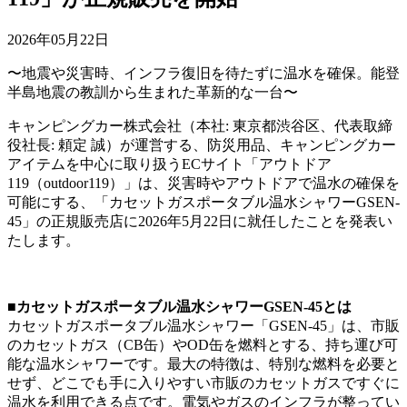
2026年05月22日
〜地震や災害時、インフラ復旧を待たずに温水を確保。能登
半島地震の教訓から生まれた革新的な一台〜
キャンピングカー株式会社（本社: 東京都渋谷区、代表取締
役社長: 頼定 誠）が運営する、防災用品、キャンピングカー
アイテムを中心に取り扱うECサイト「アウトドア
119（outdoor119）」は、災害時やアウトドアで温水の確保を
可能にする、「カセットガスポータブル温水シャワーGSEN-
45」の正規販売店に2026年5月22日に就任したことを発表い
たします。
■カセットガスポータブル温水シャワーGSEN-45とは
カセットガスポータブル温水シャワー「GSEN-45」は、市販
のカセットガス（CB缶）やOD缶を燃料とする、持ち運び可
能な温水シャワーです。最大の特徴は、特別な燃料を必要と
せず、どこでも手に入りやすい市販のカセットガスですぐに
温水を利用できる点です。電気やガスのインフラが整ってい