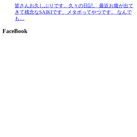
皆さんお久しぶりです。久々の日記。 最近お腹が出て
きて残念なSAIKIです、メタボってやつです。 なんで
も…
FaceBook