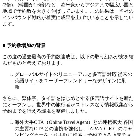
(2倍)、(韓国が1.6倍)など、欧米豪からアジアまで幅広い国と
地域で予約数を大きく伸ばしています。この結果は、当社の
インバウンド戦略が着実に成果を上げていることを示してい
ます。
■
予約数増加の背景
この度の過去最高の予約数達成は、以下の取り組みが実を結
んだものと考えております。
グローバルサイトのリニューアルと多言語対応 従来の
英語サイトをユーザーフレンドリーなデザインに刷
新。
さらに、繁体字、タイ語をはじめとする多言語サイトを新た
にオープンし、世界中の旅行者がストレスなく情報収集から
予約までを行える環境を整備しました。
海外大手OTA（Online Travel Agent）との連携拡大 各国
の主要なOTAとの連携を強化し、JAPAN C.R.C.のキャ
ンピングカーをより手軽に検索・予約できる販売チャ