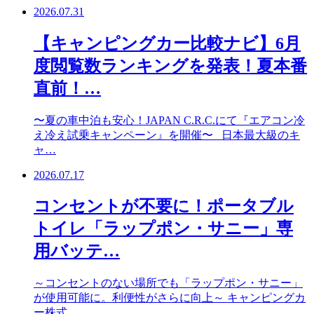
2026.07.31
【キャンピングカー比較ナビ】6月
度閲覧数ランキングを発表！夏本番
直前！…
〜夏の車中泊も安心！JAPAN C.R.C.にて『エアコン冷
え冷え試乗キャンペーン』を開催〜 日本最大級のキ
ャ…
2026.07.17
コンセントが不要に！ポータブル
トイレ「ラップポン・サニー」専
用バッテ…
～コンセントのない場所でも「ラップポン・サニー」
が使用可能に。利便性がさらに向上～ キャンピングカ
ー株式…