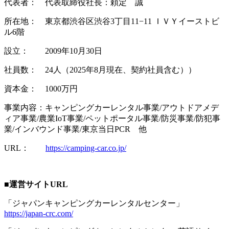
代表者： 代表取締役社長：頼定 誠
所在地： 東京都渋谷区渋谷3丁目11−11 ＩＶＹイーストビ
ル6階
設立： 2009年10月30日
社員数： 24人（2025年8月現在、契約社員含む））
資本金： 1000万円
事業内容：キャンピングカーレンタル事業/アウトドアメデ
ィア事業/農業IoT事業/ペットポータル事業/防災事業/防犯事
業/インバウンド事業/東京当日PCR 他
URL：
https://camping-car.co.jp/
■
運営サイトURL
「ジャパンキャンピングカーレンタルセンター」
https://japan-crc.com/