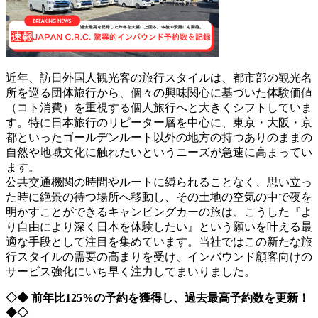
近年、訪日外国人観光客の旅行スタイルは、都市部の観光名
所を巡る団体旅行から、個々の興味関心に基づいた体験価値
（コト消費）を重視する個人旅行へと大きくシフトしていま
す。特に日本旅行のリピーター層を中心に、東京・大阪・京
都といったゴールデンルート以外の地方の持つありのままの
自然や地域文化に触れたいというニーズが急速に高まってい
ます。
公共交通機関の時間やルートに縛られることなく、思い立っ
た時に絶景の待つ場所へ移動し、その土地の空気の中で夜を
明かすことができるキャンピングカーの旅は、こうした『よ
り自由により深く日本を体験したい』という願いを叶える最
適な手段として注目を集めています。当社ではこの新たな旅
行スタイルの需要の高まりを受け、インバウンド顧客向けの
サービス強化にいち早く注力してまいりました。
◇◆ 前年比125%の予約を獲得し、過去最高予約数を更新！
◆◇