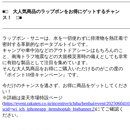
―――――――――――――――――――――――――――
■□ 大人気商品のラップポンをお得にゲットするチャン
ス！ □■
―――――――――――――――――――――――――――
ラップポン・サニーは、水を一切使わずに排泄物を熱圧着で
密封する革新的なポータブルトイレです。
キャンプや車中泊などのアウトドアシーンはもちろんのこ
と、南海トラフ地震などの大規模災害時の備えとしても非常
に有効な製品として注目を集めています。
そんな大人気商品をお得にご購入いただけるのがこの度の
『ポイント10倍キャンペーン』です。
今だけのチャンスを逃さず、お得に商品をゲットしてくださ
い！
※詳細は楽天市場特設ページ
(
https://event.rakuten.co.jp/incentive/ichiba/henbai/event/2025060410
scid=wi_ich_iphoneapp_itemshoptab_bigbanner.2
)にてご確認く
ださい。