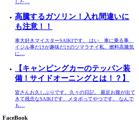
した…
高騰するガソリン！入れ間違いに
も注意！！
車大好きマイスターSAIKIです。 はい、車に乗る事、
イジル事だけが趣味だけのツマラナイ私、燃料高騰気
に…
【キャンピングカーのテッパン装
備！サイドオーニングとは！？】
皆さんお久しぶりです。久々の日記。 最近お腹が出て
きて残念なSAIKIです、メタボってやつです。 なんで
も…
FaceBook