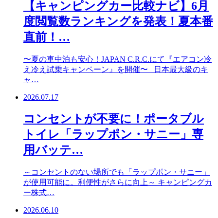
【キャンピングカー比較ナビ】6月
度閲覧数ランキングを発表！夏本番
直前！…
〜夏の車中泊も安心！JAPAN C.R.C.にて『エアコン冷
え冷え試乗キャンペーン』を開催〜 日本最大級のキ
ャ…
2026.07.17
コンセントが不要に！ポータブル
トイレ「ラップポン・サニー」専
用バッテ…
～コンセントのない場所でも「ラップポン・サニー」
が使用可能に。利便性がさらに向上～ キャンピングカ
ー株式…
2026.06.10