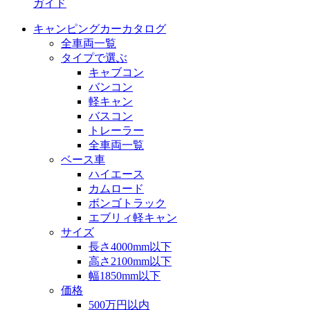
ガイド
キャンピングカーカタログ
全車両一覧
タイプで選ぶ
キャブコン
バンコン
軽キャン
バスコン
トレーラー
全車両一覧
ベース車
ハイエース
カムロード
ボンゴトラック
エブリィ軽キャン
サイズ
長さ4000mm以下
高さ2100mm以下
幅1850mm以下
価格
500万円以内