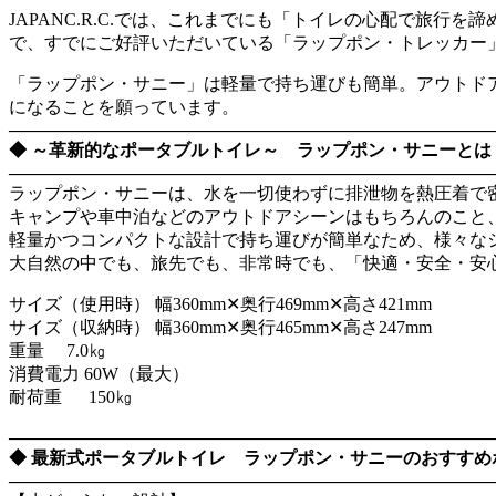
JAPANC.R.C.では、これまでにも「トイレの心配で旅
で、すでにご好評いただいている「ラップポン・トレッカー
「ラップポン・サニー」は軽量で持ち運びも簡単。アウトド
になることを願っています。
―――――――――――――――――――――――――――
◆ ～革新的なポータブルトイレ～ ラップポン・サニーとは
―――――――――――――――――――――――――――
ラップポン・サニーは、水を一切使わずに排泄物を熱圧着で
キャンプや車中泊などのアウトドアシーンはもちろんのこと
軽量かつコンパクトな設計で持ち運びが簡単なため、様々な
大自然の中でも、旅先でも、非常時でも、「快適・安全・安
サイズ（使用時） 幅360mm✕奥行469mm✕高さ421mm
サイズ（収納時） 幅360mm✕奥行465mm✕高さ247mm
重量 7.0㎏
消費電力 60W（最大）
耐荷重 150㎏
―――――――――――――――――――――――――――
◆ 最新式ポータブルトイレ ラップポン・サニーのおすすめ
―――――――――――――――――――――――――――