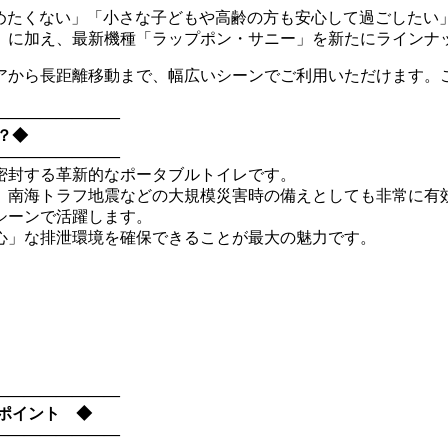
行を諦めたくない」「小さな子どもや高齢の方も安心して過ごし
」に加え、最新機種「ラップポン・サニー」を新たにラインナ
アから長距離移動まで、幅広いシーンでご利用いただけます。
――――――――
？◆
――――――――
密封する革新的なポータブルトイレです。
、南海トラフ地震などの大規模災害時の備えとしても非常に有
シーンで活躍します。
心」な排泄環境を確保できることが最大の魅力です。
――――――――
ポイント ◆
――――――――