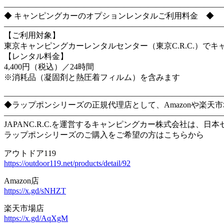
―――――――――――――――――――――――――――
◆ キャンピングカーのオプションレンタルご利用料金 ◆
―――――――――――――――――――――――――――
【ご利用対象】
東京キャンピングカーレンタルセンター（東京C.R.C.）で
【レンタル料金】
4,400円（税込）／24時間
※消耗品（凝固剤と熱圧着フィルム）を含みます
―――――――――――――――――――――――――――
◆ラップポンシリーズの正規代理店として、Amazonや楽天
―――――――――――――――――――――――――――
JAPANC.R.C.を運営するキャンピングカー株式会社は
ラップポンシリーズのご購入をご希望の方はこちらから
アウトドア119
https://outdoor119.net/products/detail/92
Amazon店
https://x.gd/sNHZT
楽天市場店
https://x.gd/AqXgM