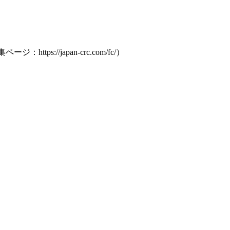
//japan-crc.com/fc/）