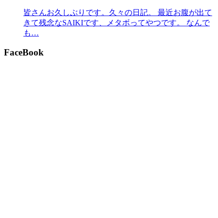
皆さんお久しぶりです。久々の日記。 最近お腹が出て
きて残念なSAIKIです、メタボってやつです。 なんで
も…
FaceBook