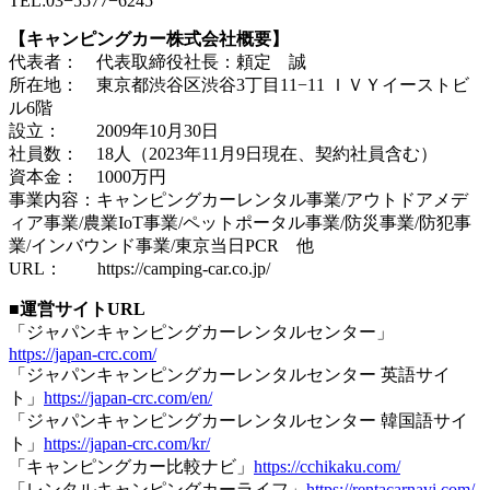
TEL:03−5577−6245
【キャンピングカー株式会社概要】
代表者： 代表取締役社長：頼定 誠
所在地： 東京都渋谷区渋谷3丁目11−11 ＩＶＹイーストビ
ル6階
設立： 2009年10月30日
社員数： 18人（2023年11月9日現在、契約社員含む）
資本金： 1000万円
事業内容：キャンピングカーレンタル事業/アウトドアメデ
ィア事業/農業IoT事業/ペットポータル事業/防災事業/防犯事
業/インバウンド事業/東京当日PCR 他
URL： https://camping-car.co.jp/
■運営サイトURL
「ジャパンキャンピングカーレンタルセンター」
https://japan-crc.com/
「ジャパンキャンピングカーレンタルセンター 英語サイ
ト」
https://japan-crc.com/en/
「ジャパンキャンピングカーレンタルセンター 韓国語サイ
ト」
https://japan-crc.com/kr/
「キャンピングカー比較ナビ」
https://cchikaku.com/
「レンタルキャンピングカーライフ」
https://rentacarnavi.com/