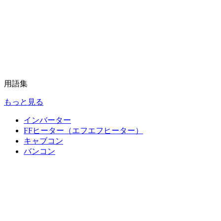
用語集
もっと見る
インバーター
FFヒーター（エフエフヒーター）
キャブコン
バンコン