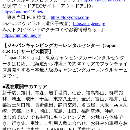
防災/アウトドアECサイト「アウトドア119」
https://outdoor119.net/
「東京当日 PCR 検査」
https://tokyopcr.com/
Dr.ヘルスケアラボ（遺伝子検査）
https://dr-gene.jp/
みんトク[イベントのクチコミやお得情報なら！]
https://mintoku.ne.jp/
【ジャパンキャンピングカーレンタルセンター（Japan
C.R.C.）サービス概要】
「Japan C.R.C.」は、東京キャンピングカーレンタルセンタ
ーをはじめ、北海道から沖縄まで約30エリアでフランチャイ
ズ展開をする日本最大級のキャンピングカーレンタルサービ
スです。
■現在展開中のエリア
新千歳、旭川、青森、岩手盛岡、仙台、福島郡山、群馬館
林、埼玉、成田、千葉、東京八王子、金沢、富山、福井、山
梨富士河口湖、長野飯田、静岡空港、名古屋、大阪、兵庫尼
崎、京都、香川、岡山、広島、山口、福岡空港、沖縄
はじめての方でも手軽にキャンピングカーの魅力を体験で
き、行き先、用途、ご利用人数に合わせ、お好みの車種をお
選びいただけます。（JAPAN C.R.C.予約サイト：