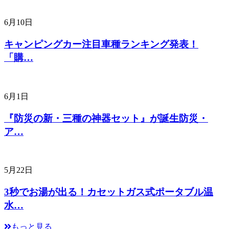
6月10日
キャンピングカー注目車種ランキング発表！
「購…
6月1日
『防災の新・三種の神器セット』が誕生防災・
ア…
5月22日
3秒でお湯が出る！カセットガス式ポータブル温
水…
もっと見る