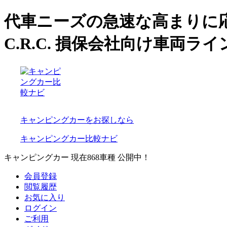
代車ニーズの急速な高まりに応
C.R.C. 損保会社向け車両
キャンピングカーをお探しなら
キャンピングカー比較ナビ
キャンピングカー 現在
868
車種 公開中！
会員登録
閲覧履歴
お気に入り
ログイン
ご利用