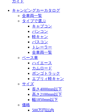
ガイド
キャンピングカーカタログ
全車両一覧
タイプで選ぶ
キャブコン
バンコン
軽キャン
バスコン
トレーラー
全車両一覧
ベース車
ハイエース
カムロード
ボンゴトラック
エブリィ軽キャン
サイズ
長さ4000mm以下
高さ2100mm以下
幅1850mm以下
価格
500万円以内