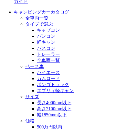
ガイド
キャンピングカーカタログ
全車両一覧
タイプで選ぶ
キャブコン
バンコン
軽キャン
バスコン
トレーラー
全車両一覧
ベース車
ハイエース
カムロード
ボンゴトラック
エブリィ軽キャン
サイズ
長さ4000mm以下
高さ2100mm以下
幅1850mm以下
価格
500万円以内