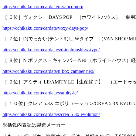
https://cchikaku.com/cardata/n-vancompo/
［ ６位］ヴォクシー DAYS POP （ホワイトハウス） 乗
https://cchikaku.com/cardata/voxy-days-pop/
［ ７位］D(でっかい)テントむし Wタイプ （VAN SHOP M
https://cchikaku.com/cardata/s/d-tentmushi-w-type/
［ ８位］N ボックス + キャンパー Neo （ホワイトハウス）
https://cchikaku.com/cardata/n-box-camper-neo/
［ ９位］アミティ LE/AMITY LE【生産終了】 （エート
https://cchikaku.com/cardata/s/amity-le/
［ １０位］クレア 5.3X エボリューション/CREA 5.3X EV
https://cchikaku.com/cardata/s/crea-5-3x-evolution/
※括弧内表記は製造メーカー