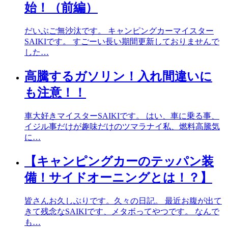
始！（前編）
だいぶご無沙汰です。 キャンピングカーマイスター
SAIKIです。 すごーい長い期間更新しておりませんで
した…
高騰するガソリン！入れ間違いに
も注意！！
車大好きマイスターSAIKIです。 はい、車に乗る事、
イジル事だけが趣味だけのツマラナイ私、燃料高騰気
に…
【キャンピングカーのテッパン装
備！サイドオーニングとは！？】
皆さんお久しぶりです。久々の日記。 最近お腹が出て
きて残念なSAIKIです、メタボってやつです。 なんで
も…