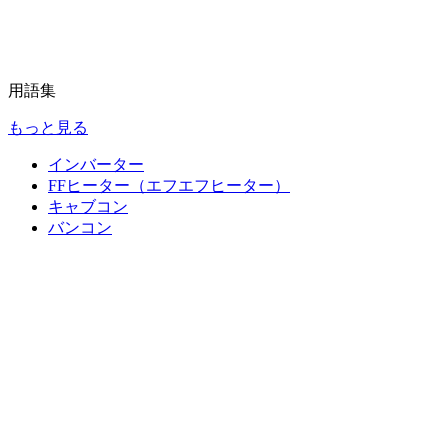
用語集
もっと見る
インバーター
FFヒーター（エフエフヒーター）
キャブコン
バンコン