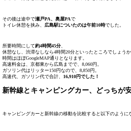
その後は途中で
瀬戸PA、奥屋PA
で
トイレ休憩を挟み、
広島駅についたのは午前10時
でした。
所要時間にして
約4時間45分
、
休憩なし、渋滞なしなら4時間20分といったところでしょう
時間はほぼGoogleMAP通りとなります。
高速料金は、京都東から広島までで、8,060円。
ガソリン代はリッター150円なので、8,850円。
高速代、ガソリン代で合計、
16,910円でした！
新幹線とキャンピングカー、どっちが
キャンピングカーと新幹線の移動を比較すると以下のように