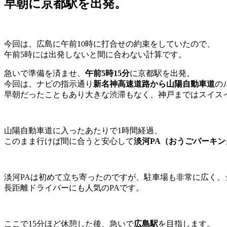
早朝に京都駅を出発。
今回は、広島に午前10時に打合せの約束をしていたので、
午前5時には出発しないと間に合わない計算です。
急いで準備を済ませ、
午前5時15分
に京都駅を出発。
今回は、ナビの指示通り
新名神高速道路から山陽自動車道
の
早朝だったこともあり大きな渋滞もなく、神戸まではスイス
山陽自動車道に入ったあたりで1時間経過、
このまま行けば間に合うと安心して
淡河PA（おうごパーキ
淡河PAは初めて立ち寄ったのですが、駐車場も非常に広く
長距離ドライバーにも人気のPAです。
ここで15分ほど休憩した後、急いで
広島駅
を目指します。