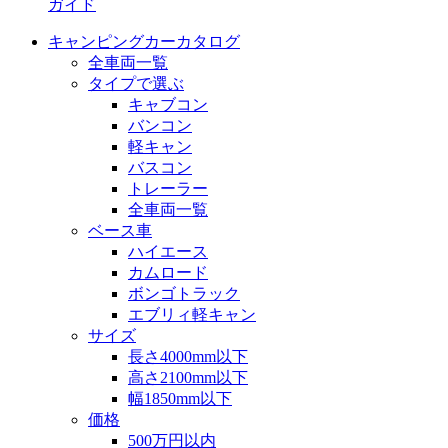
ガイド
キャンピングカーカタログ
全車両一覧
タイプで選ぶ
キャブコン
バンコン
軽キャン
バスコン
トレーラー
全車両一覧
ベース車
ハイエース
カムロード
ボンゴトラック
エブリィ軽キャン
サイズ
長さ4000mm以下
高さ2100mm以下
幅1850mm以下
価格
500万円以内