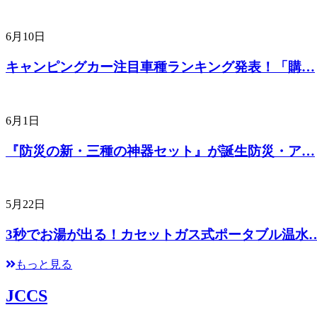
6月10日
キャンピングカー注目車種ランキング発表！「購…
6月1日
『防災の新・三種の神器セット』が誕生防災・ア…
5月22日
3秒でお湯が出る！カセットガス式ポータブル温水
もっと見る
JCCS