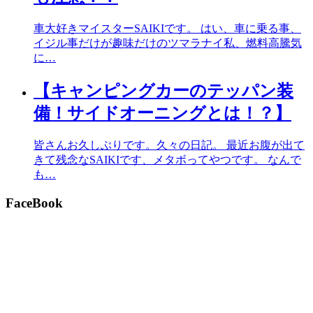
車大好きマイスターSAIKIです。 はい、車に乗る事、
イジル事だけが趣味だけのツマラナイ私、燃料高騰気
に…
【キャンピングカーのテッパン装
備！サイドオーニングとは！？】
皆さんお久しぶりです。久々の日記。 最近お腹が出て
きて残念なSAIKIです、メタボってやつです。 なんで
も…
FaceBook