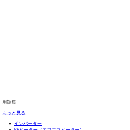
用語集
もっと見る
インバーター
FFヒーター（エフエフヒーター）