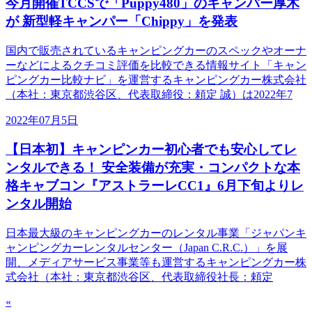
今月開催TCCSで「Puppy480」のキャンパー厚木
が 新型軽キャンパー「Chippy」を発表
国内で販売されているキャンピングカーのスペックやオーナ
ーなどによるクチコミ評価を比較できる情報サイト「キャン
ピングカー比較ナビ」を運営するキャンピングカー株式会社
（本社：東京都渋谷区、代表取締役：頼定 誠）は2022年7
2022年07月5日
【日本初】キャンピンカー初心者でも安心してレ
ンタルできる！ 安全装備が充実・コンパクトな本
格キャブコン『アストラーレCC1』6月下旬よりレ
ンタル開始
日本最大級のキャンピングカーのレンタル事業「ジャパンキ
ャンピングカーレンタルセンター（Japan C.R.C.）」を展
開、メディアサービス事業等も運営するキャンピングカー株
式会社（本社：東京都渋谷区、代表取締役社長：頼定
«