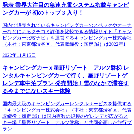
発表 業界大注目の急速充電システム搭載キャンピ
ングカーが 初のトップ 3 入り！
国内で販売されているキャンピングカーのスペックやオーナ
ーなどによるクチコミ評価を比較できる情報サイト「キャン
ピングカー比較ナビ」を運営するキャンピングカー株式会社
（本社：東京都渋谷区、代表取締役：頼定 誠）は2022年1
2022年11月15日
キャンピングカーｘ星野リゾート アルツ磐梯 レ
ンタルキャンピングカーで行く、星野リゾートゲ
レンデ車中泊プラン 発売開始！雪のなかで滞在す
る今までにないスキー体験
国内最大級のキャンピングカーレンタルサービスを提供する
「キャンピングカー株式会社」（本社：東京都渋谷区、代表
取締役：頼定 誠）は国内有数の規模のゲレンデが広がるス
キー場「星野リゾート アルツ磐梯」と共同企画した旅行プ
ラン