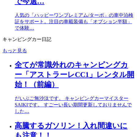
で今選…
人気の「ハッピーワンプレミアム/ターボ」の車中泊検
証をサポート。注目の車載装備も「オプション半額」
で体験…
キャンピングカー日記
もっと見る
全てが常識外れのキャンピングカ
ー「アストラーレCC1」レンタル開
始！（前編）
だいぶご無沙汰です。 キャンピングカーマイスター
SAIKIです。 すごーい長い期間更新しておりませんで
した…
高騰するガソリン！入れ間違いに
も注意！！