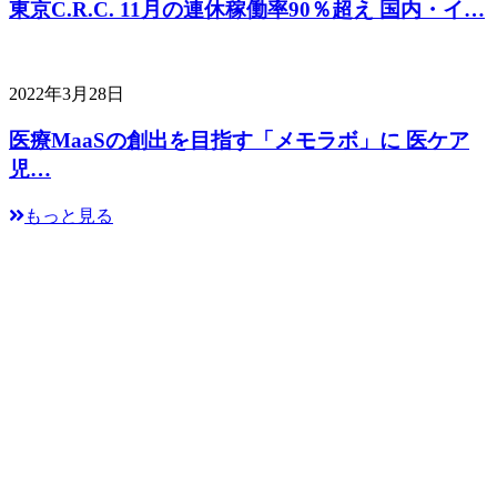
東京C.R.C. 11月の連休稼働率90％超え 国内・イ…
2022年3月28日
医療MaaSの創出を目指す「メモラボ」に 医ケア
児…
もっと見る