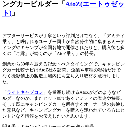
ングカービルダー「
AtoZ(エートゥゼッ
ト)
」
アフターサービスが丁寧という評判だけでなく、「アミティ
乗り」と呼ばれるユーザー同士が自然発生的に集まるミーテ
ィングやキャンプが全国各地で開催されたりと、購入後も多
くの「ご縁」が続くのが「AtoZ乗り」の特長。
創業から30年を迎える記念すべきタイミングで、キャンピン
グカー比較ナビはAtoZ社を訪問。企業や車種の秘話だけで
なく撮影禁止の製造工場内にも立ち入り取材を敢行しまし
た。
「
ライトキャブコン
」を量産し続けるAtoZがどのようなビ
ルダーなのか。またヒット車であるアミティの歴史や特長。
そして既にキャンピングカーを所有するオーナー達の共通し
た意見など、キャンピングカーを購入を迷われている方にヒ
ントとなる情報をお伝えしたいと思います。
聞き手：キャンピングカーライター 矢ケ崎晶