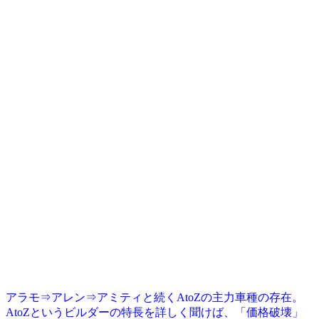
アラモ⇒アレン⇒アミティと続くAtoZの主力車種の存在。
AtoZというビルダーの特長を詳しく聞けば、「価格破壊」