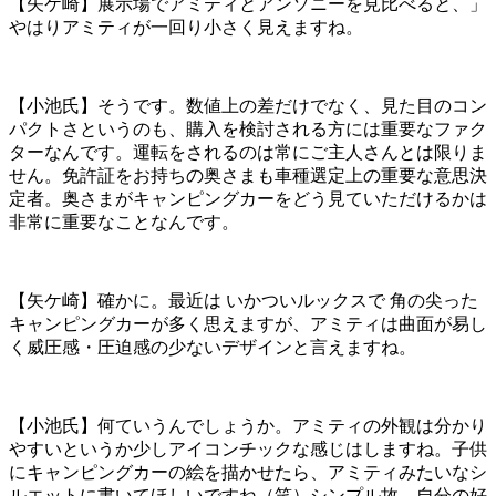
【矢ケ崎】展示場でアミティとアンソニーを見比べると、」
やはりアミティが一回り小さく見えますね。
【小池氏】そうです。数値上の差だけでなく、見た目のコン
パクトさというのも、購入を検討される方には重要なファク
ターなんです。運転をされるのは常にご主人さんとは限りま
せん。免許証をお持ちの奥さまも車種選定上の重要な意思決
定者。奥さまがキャンピングカーをどう見ていただけるかは
非常に重要なことなんです。
【矢ケ崎】確かに。最近は いかついルックスで 角の尖った
キャンピングカーが多く思えますが、アミティは曲面が易し
く威圧感・圧迫感の少ないデザインと言えますね。
【小池氏】何ていうんでしょうか。アミティの外観は分かり
やすいというか少しアイコンチックな感じはしますね。子供
にキャンピングカーの絵を描かせたら、アミティみたいなシ
ルエットに書いてほしいですね（笑）シンプル故、自分の好