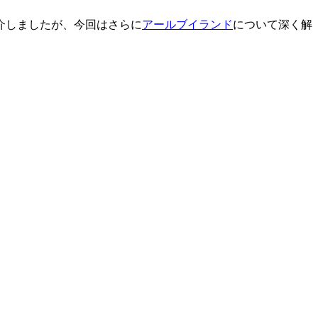
介しましたが、今回はさらに
アールブイランド
について深く解
。