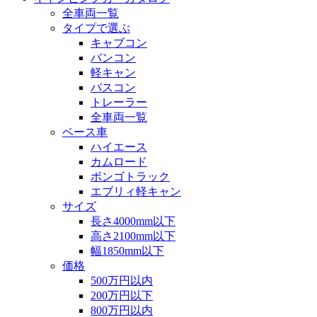
全車両一覧
タイプで選ぶ
キャブコン
バンコン
軽キャン
バスコン
トレーラー
全車両一覧
ベース車
ハイエース
カムロード
ボンゴトラック
エブリィ軽キャン
サイズ
長さ4000mm以下
高さ2100mm以下
幅1850mm以下
価格
500万円以内
200万円以下
800万円以内