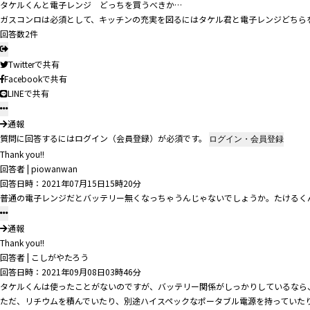
タケルくんと電子レンジ どっちを買うべきか…
ガスコンロは必須として、キッチンの充実を図るにはタケル君と電子レンジどちら
回答数2件
Twitterで共有
Facebookで共有
LINEで共有
通報
質問に回答するにはログイン（会員登録）が必須です。
ログイン・会員登録
Thank you!!
回答者
|
piowanwan
回答日時：2021年07月15日15時20分
普通の電子レンジだとバッテリー無くなっちゃうんじゃないでしょうか。たけるく
通報
Thank you!!
回答者
|
こしがやたろう
回答日時：2021年09月08日03時46分
タケルくんは使ったことがないのですが、バッテリー関係がしっかりしているなら
ただ、リチウムを積んでいたり、別途ハイスペックなポータブル電源を持っていた