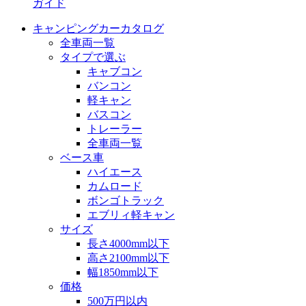
ガイド
キャンピングカーカタログ
全車両一覧
タイプで選ぶ
キャブコン
バンコン
軽キャン
バスコン
トレーラー
全車両一覧
ベース車
ハイエース
カムロード
ボンゴトラック
エブリィ軽キャン
サイズ
長さ4000mm以下
高さ2100mm以下
幅1850mm以下
価格
500万円以内