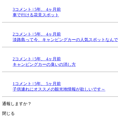
3コメント
|
5年、 4ヶ月前
車で行ける花見スポット
2コメント
|
5年、 4ヶ月前
淡路島って今、キャンピングカーの人気スポットなんで
2コメント
|
5年、 4ヶ月前
キャンピングカーの臭いの消し方
1コメント
|
5年、 5ヶ月前
子供連れにオススメの観光地情報が欲しいです～
通報しますか？
閉じる