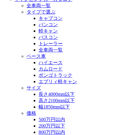
全車両一覧
タイプで選ぶ
キャブコン
バンコン
軽キャン
バスコン
トレーラー
全車両一覧
ベース車
ハイエース
カムロード
ボンゴトラック
エブリィ軽キャン
サイズ
長さ4000mm以下
高さ2100mm以下
幅1850mm以下
価格
500万円以内
200万円以下
800万円以内