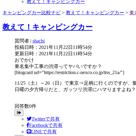
教えて！キャンピングカー
キャンピングカー比較ナビ
>
教えて！キャンピングカー
>
東
教えて！キャンピングカー
質問者
|
shachi
投稿日時：2021年11月22日11時54分
更新日時：2021年11月22日11時54分
おでかけ
東名集中工事の渋滞ってヤバいですか？
[blogcard url="https://restriction.c-nexco.co.jp/ttss_21a/"]
11/25（土）～26（日）で東京⇒足柄に行くのです
日曜の夕方帰りだと、ガッツリ渋滞にハマりますよね？
回答数0件
Twitterで共有
Facebookで共有
LINEで共有