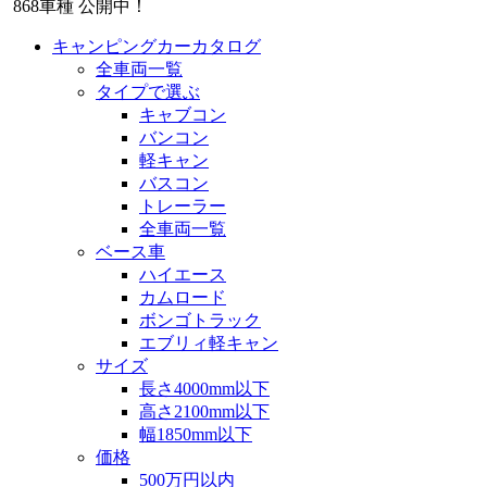
868
車種 公開中！
キャンピングカーカタログ
全車両一覧
タイプで選ぶ
キャブコン
バンコン
軽キャン
バスコン
トレーラー
全車両一覧
ベース車
ハイエース
カムロード
ボンゴトラック
エブリィ軽キャン
サイズ
長さ4000mm以下
高さ2100mm以下
幅1850mm以下
価格
500万円以内