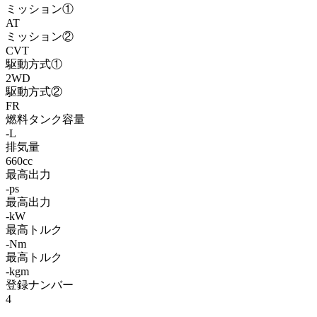
ミッション①
AT
ミッション②
CVT
駆動方式①
2WD
駆動方式②
FR
燃料タンク容量
-L
排気量
660cc
最高出力
-ps
最高出力
-kW
最高トルク
-Nm
最高トルク
-kgm
登録ナンバー
4