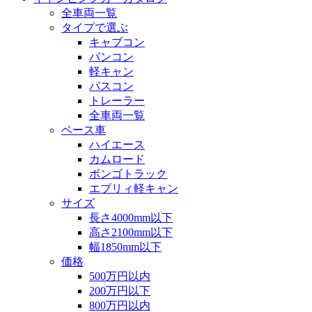
全車両一覧
タイプで選ぶ
キャブコン
バンコン
軽キャン
バスコン
トレーラー
全車両一覧
ベース車
ハイエース
カムロード
ボンゴトラック
エブリィ軽キャン
サイズ
長さ4000mm以下
高さ2100mm以下
幅1850mm以下
価格
500万円以内
200万円以下
800万円以内