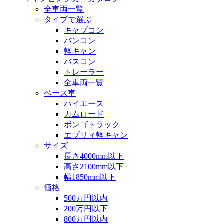
全車両一覧
タイプで選ぶ
キャブコン
バンコン
軽キャン
バスコン
トレーラー
全車両一覧
ベース車
ハイエース
カムロード
ボンゴトラック
エブリィ軽キャン
サイズ
長さ4000mm以下
高さ2100mm以下
幅1850mm以下
価格
500万円以内
200万円以下
800万円以内