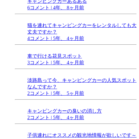
キャンピングカーあるある
6コメント
|
4年、 8ヶ月前
猫を連れてキャンピングカーをレンタルしても大
丈夫ですか？
4コメント
|
5年、 4ヶ月前
車で行ける花見スポット
3コメント
|
5年、 4ヶ月前
淡路島って今、キャンピングカーの人気スポット
なんですか？
2コメント
|
5年、 5ヶ月前
キャンピングカーの臭いの消し方
2コメント
|
5年、 4ヶ月前
子供連れにオススメの観光地情報が欲しいです～