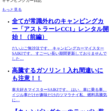
キャンピングカー日記
もっと見る
全てが常識外れのキャンピングカ
ー「アストラーレCC1」レンタル開
始！（前編）
だいぶご無沙汰です。 キャンピングカーマイスター
SAIKIです。 すごーい長い期間更新しておりませんで
した…
高騰するガソリン！入れ間違いに
も注意！！
車大好きマイスターSAIKIです。 はい、車に乗る事、
イジル事だけが趣味だけのツマラナイ私、燃料高騰気
に…