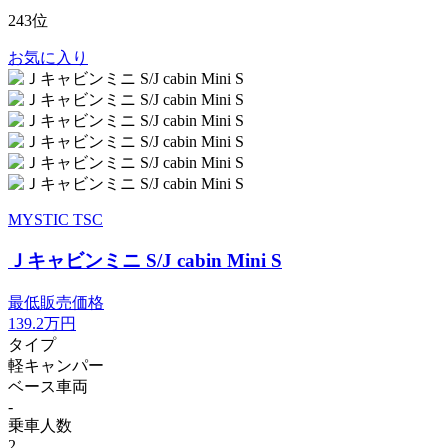
243位
お気に入り
MYSTIC TSC
Ｊキャビンミニ S/J cabin Mini S
最低販売価格
139.2
万円
タイプ
軽キャンパー
ベース車両
-
乗車人数
2