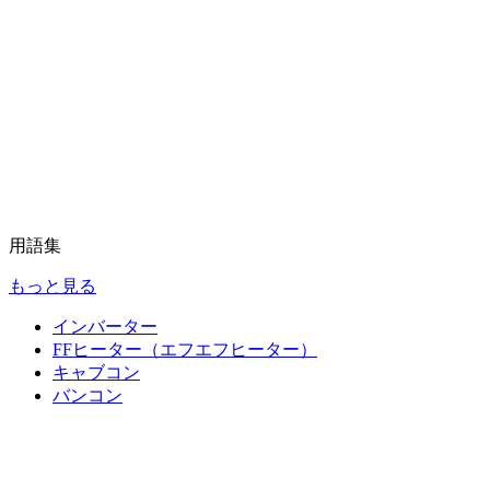
用語集
もっと見る
インバーター
FFヒーター（エフエフヒーター）
キャブコン
バンコン