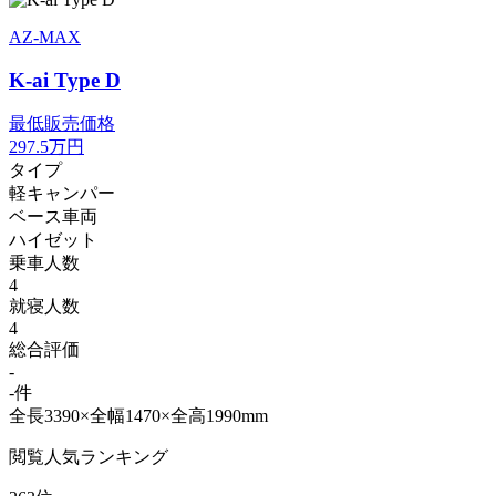
AZ-MAX
K-ai Type D
最低販売価格
297.5
万円
タイプ
軽キャンパー
ベース車両
ハイゼット
乗車人数
4
就寝人数
4
総合評価
-
-件
全長3390×全幅1470×全高1990mm
閲覧人気ランキング