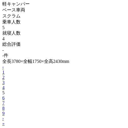
軽キャンパー
ベース車両
スクラム
乗車人数
5
就寝人数
4
総合評価
-
-件
全長3780×全幅1750×全高2430mm
‹
1
2
3
4
5
6
7
8
9
›
»