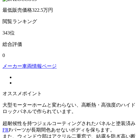
最低販売価格
322.5
万円
閲覧
ランキング
343
位
総合評価
0
メーカー車両情報ページ
オススメポイント
大型モーターホームと変わらない、高断熱・高強度のハイド
ロックパネルで作られています。
超耐候性を持つジェルコーティングされたパネルと塗装済み
FR
Pパーツが長期間色あせないボディを保ちます。
また、ウィンドウ部はアクリル二重窓で、結露を防ぎ高い断