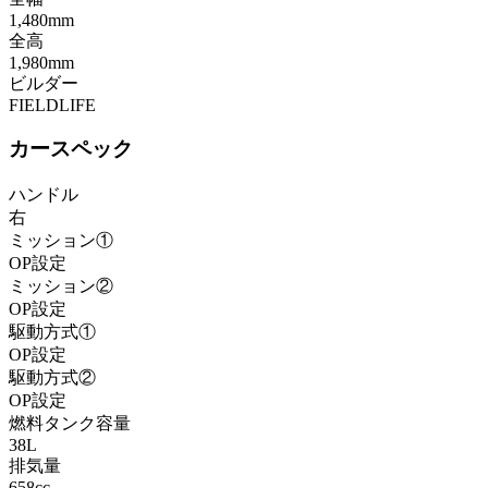
1,480mm
全高
1,980mm
ビルダー
FIELDLIFE
カースペック
ハンドル
右
ミッション①
OP設定
ミッション②
OP設定
駆動方式①
OP設定
駆動方式②
OP設定
燃料タンク容量
38L
排気量
658cc